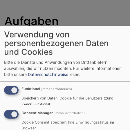
Aufgaben
Verwendung von
personenbezogenen Daten
Für die bayerische Landeskirche bringt sich der Beauftragte für
Ethik im Dialog mit Technologie und Naturwissenschaft in die
und Cookies
aktuellen gesellschaftlichen Debatten ein. Einen Schwerpunkt
bilden dabei die mit dem Stichwort Digitalisierung verbundenen
Bitte die Dienste und Anwendungen von Drittanbietern
Themen (Industrie 4.0, Autonomes Fahren, Big Data usw.). Hier
auswählen, die wir nutzen möchten.
Für weitere Informationen
wie bei anderen Themen sorgt der Beauftragte dafür, dass
bitte unsere
Datenschutzhinweise
lesen.
technisch-wissenschaftliche Rationalität und Grundhaltungen
des christlichen Glaubens miteinander ins Gespräch kommen.
Funktional
(immer erforderlich)
Zu weiteren aktuellen Themen, wie Fragen des Umgangs mit
Speichern von Daten: Cookie für die Benutzersitzung
Sterbehilfe oder Organspende, Gentechnik und Tierhaltung, wie
Zweck
:
Funktional
auch einer nachhaltigen Energieversorgung kooperieren der
Consent Manager
(immer erforderlich)
Beauftragte und sein Büro mit anderen Fachstellen und
Cookie Consent speichert Ihre Einwilligungsstatus im
Einrichtungen, um ethische Urteilsbildung zu fördern.
Browser