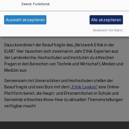
Der Landeskirchliche Beauftragte für Ethik im Dialog mit
Zweck
:
Funktional
Technologie und Naturwissenschaft informiert und berät
Kirchengemeinden, kirchliche Einrichtungen und die
Auswahl akzeptieren
Alle akzeptieren
Kirchenleitung in ethischen Grundsatzfragen aus
den Forschungs- und Anwendungsbereichen von Technologie
Realisiert mit Klaro!
und Naturwissenschaft.
Dazu koordiniert der Beauftragte das „Netzwerk Ethik in der
ELKB“. Hier tauschen sich zweimal im Jahr Ethik-Experten aus
der Landeskirche, Hochschulen und Instituten zu ethischen
Fragen in den Bereichen von Technik und Wirtschaft, Medien und
Medizin aus.
Gemeinsam mit Universitäten und Hochschulen stellen der
Beauftragte und sein Büro mit dem
„Ethik-Lexikon“
eine Online-
Plattform bereit, die Haupt- und Ehrenamtlichen in Schule und
Gemeinde ethisches Know-How zu aktuellen Themenstellungen
verfügbar macht.