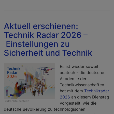
W
le
d
M
Aktuell erschienen:
H
Technik Radar 2026 –
u
P
Einstellungen zu
i
Sicherheit und Technik
di
Ze
Es ist wieder soweit:
acatech - die deutsche
Akademie der
Technikwissenschaften -
hat mit dem
Technikradar
2026
an diesem Dienstag
Bildrechte
acatech
vorgestellt, wie die
deutsche Bevölkerung zu technologischen