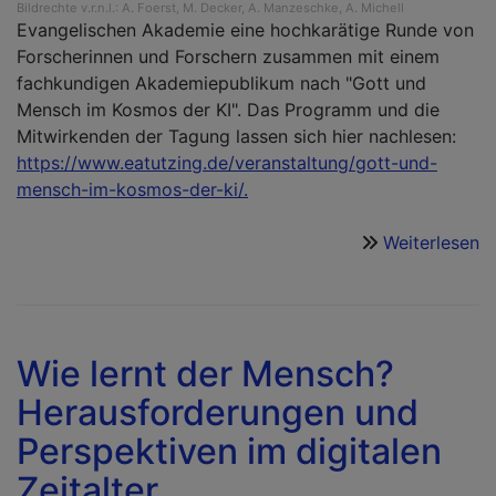
Bildrechte
v.r.n.l.: A. Foerst, M. Decker, A. Manzeschke, A. Michell
Evangelischen Akademie eine hochkarätige Runde von
Forscherinnen und Forschern zusammen mit einem
fachkundigen Akademiepublikum nach "Gott und
Mensch im Kosmos der KI". Das Programm und die
Mitwirkenden der Tagung lassen sich hier nachlesen:
https://www.eatutzing.de/veranstaltung/gott-und-
mensch-im-kosmos-der-ki/.
Weiterlesen
ü
G
u
M
i
Wie lernt der Mensch?
K
Herausforderungen und
d
KI
Perspektiven im digitalen
E
Zeitalter
KI