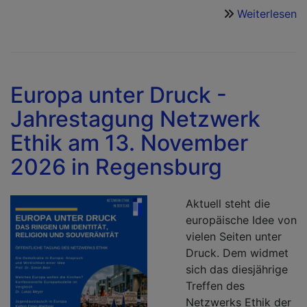
Weiterlesen
ü
G
u
M
i
Europa unter Druck -
K
Jahrestagung Netzwerk
d
KI
Ethik am 13. November
2026 in Regensburg
Aktuell steht die
europäische Idee von
vielen Seiten unter
Druck. Dem widmet
sich das diesjährige
Treffen des
Netzwerks Ethik der