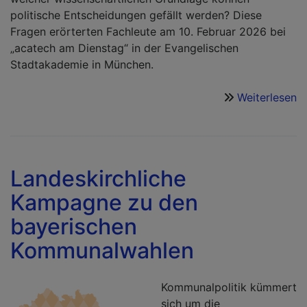
politische Entscheidungen gefällt werden? Diese
Fragen erörterten Fachleute am 10. Februar 2026 bei
„acatech am Dienstag“ in der Evangelischen
Stadtakademie in München.
Weiterlesen
ü
H
d
W
i
Landeskirchliche
r
Kampagne zu den
–
A
bayerischen
d
Kommunalwahlen
S
n
O
Kommunalpolitik kümmert
in
sich um die