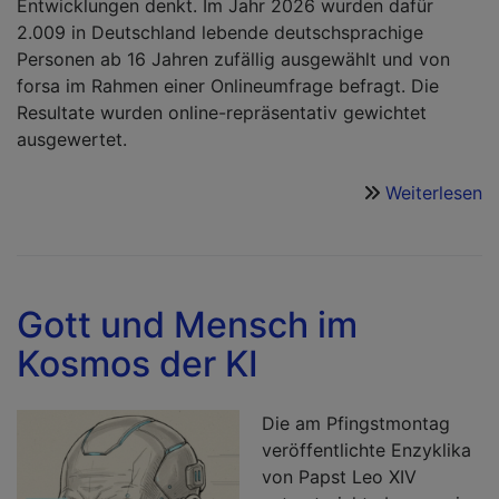
Entwicklungen denkt. Im Jahr 2026 wurden dafür
2.009 in Deutschland lebende deutschsprachige
Personen ab 16 Jahren zufällig ausgewählt und von
forsa im Rahmen einer Onlineumfrage befragt. Die
Resultate wurden online-repräsentativ gewichtet
ausgewertet.
Weiterlesen
ü
Ak
e
T
R
Gott und Mensch im
2
Kosmos der KI
–
E
z
Die am Pfingstmontag
Si
veröffentlichte Enzyklika
u
von Papst Leo XIV
T