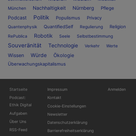
Nachhaltigkeit
Nürnberg
Pflege
München
Politik
Podcast
Populismus
Privacy
QuantifiedSelf
Religion
Quantenphysik
Regulierung
Robotik
RePublica
Seele
Selbstbestimmung
Souveränität
Technologie
Verkehr
Werte
Würde
Wissen
Ökologie
Überwachungskapitalismus
Hauptnavigation
Fußbereichsmenü
Benutzermen
Startseite
Impressum
Anmelden
Podcast:
Kontakt
Ethik Digital
Cookie-Einstellungen
Aufgaben
Newsletter
Über Uns
Datenschutzerklärung
RSS-Feed
Barrierefreiheitserklärung