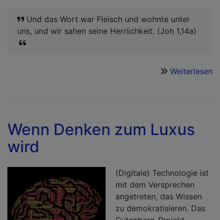
Und das Wort war Fleisch und wohnte unter
uns, und wir sahen seine Herrlichkeit. (Joh 1,14a)
Weiterlesen
ü
F
W
u
G
Wenn Denken zum Luxus
S
wird
i
J
2
(Digitale) Technologie ist
mit dem Versprechen
angetreten, das Wissen
zu demokratisieren. Das