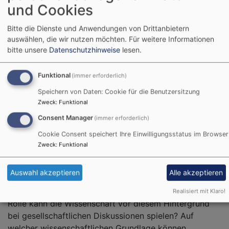
-
und Cookies
Hat die Wissenschaft
J
immer recht? – Auf der
N
Bitte die Dienste und Anwendungen von Drittanbietern
E
auswählen, die wir nutzen möchten.
Für weitere Informationen
Suche nach Orientierung in
a
bitte unsere
Datenschutzhinweise
lesen.
komplexen Zeiten
13
N
Funktional
(immer erforderlich)
2
Speichern von Daten: Cookie für die Benutzersitzung
Ob Energieversorgung,
in
Zweck
:
Funktional
Corona-Pandemie oder
R
Künstliche Intelligenz –
Consent Manager
(immer erforderlich)
Wissenschaft liefert
Cookie Consent speichert Ihre Einwilligungsstatus im Browser
Erkenntnis und
Zweck
:
Funktional
Bildrechte
acatech
Orientierung. Allerdings
nur selten in Form eindeutiger Fakten und
Auswahl akzeptieren
Alle akzeptieren
unumstößlicher Wahrheiten, sondern meistens
verbunden mit Unsicherheiten und Ambivalenz. Welche
Realisiert mit Klaro!
Rolle kann die Wissenschaft vor diesem Hintergrund
bei gesellschaftlichen Diskussionen spielen? Auf
welcher wissenschaftlichen Grundlage können