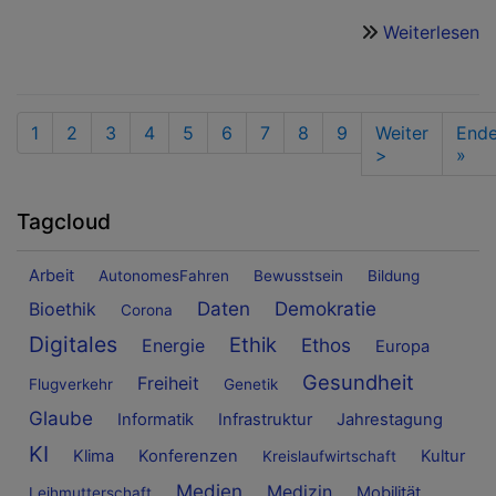
Weiterlesen
ü
T
R
2
Seitennummerierung
Aktuelle
1
Seite
2
Seite
3
Seite
4
Seite
5
Seite
6
Seite
7
Seite
8
Seite
9
Nächste
Weiter
Last
End
E
Seite
Seite
>
pag
»
z
T
Di
Tagcloud
T
u
Arbeit
AutonomesFahren
Bewusstsein
Bildung
KI
Daten
Demokratie
Bioethik
Corona
Digitales
Ethik
Ethos
Energie
Europa
Gesundheit
Freiheit
Flugverkehr
Genetik
Glaube
Informatik
Infrastruktur
Jahrestagung
KI
Klima
Konferenzen
Kultur
Kreislaufwirtschaft
Medien
Medizin
Mobilität
Leihmutterschaft