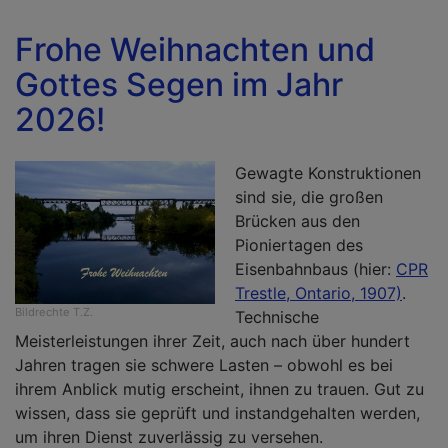
z
d
Frohe Weihnachten und
b
Gottes Segen im Jahr
K
2026!
Gewagte Konstruktionen
sind sie, die großen
Brücken aus den
Pioniertagen des
Eisenbahnbaus (hier:
CPR
Trestle, Ontario, 1907)
.
Bildrechte
T.Z.
Technische
Meisterleistungen ihrer Zeit, auch nach über hundert
Jahren tragen sie schwere Lasten – obwohl es bei
ihrem Anblick mutig erscheint, ihnen zu trauen. Gut zu
wissen, dass sie geprüft und instandgehalten werden,
um ihren Dienst zuverlässig zu versehen.