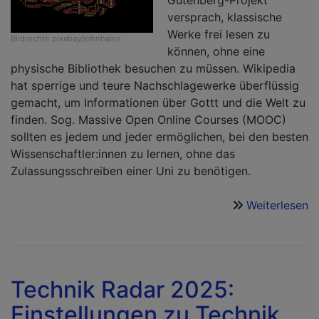
Gutenberg-Projekt
versprach, klassische
Werke frei lesen zu
Bildrechte
pixabay/johnhains
können, ohne eine
physische Bibliothek besuchen zu müssen. Wikipedia
hat sperrige und teure Nachschlagewerke überflüssig
gemacht, um Informationen über Gottt und die Welt zu
finden. Sog. Massive Open Online Courses (MOOC)
sollten es jedem und jeder ermöglichen, bei den besten
Wissenschaftler:innen zu lernen, ohne das
Zulassungsschreiben einer Uni zu benötigen.
Weiterlesen
ü
W
D
z
L
Technik Radar 2025:
w
Einstellungen zu Technik,