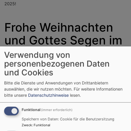
2025!
Frohe Weihnachten
und Gottes Segen im
Jahr 2025!
Verwendung von
personenbezogenen Daten
und Cookies
Der Engel und Maria – sie
beide schweben im
Bitte die Dienste und Anwendungen von Drittanbietern
englischen Gruß des
auswählen, die wir nutzen möchten.
Für weitere Informationen
Bildhauers Veit Stoß in
bitte unsere
Datenschutzhinweise
lesen.
der Lorenzkirche in
Nürnberg.
Funktional
(immer erforderlich)
Speichern von Daten: Cookie für die Benutzersitzung
Indes – ihr Schweben wird
Zweck
:
Funktional
getragen: Ein kleiner