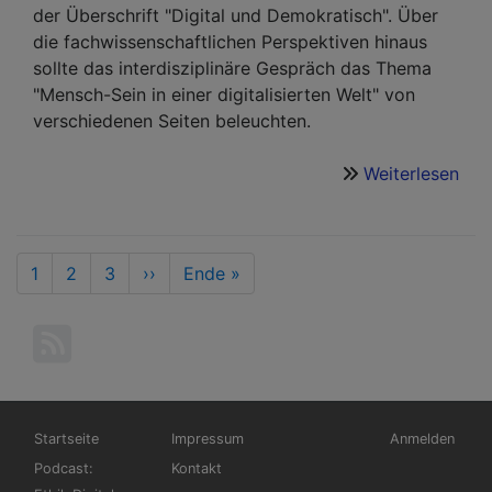
der Überschrift "Digital und Demokratisch". Über
die fachwissenschaftlichen Perspektiven hinaus
sollte das interdisziplinäre Gespräch das Thema
"Mensch-Sein in einer digitalisierten Welt" von
verschiedenen Seiten beleuchten.
Weiterlesen
übe
Digi
und
Dem
Seitennummerierung
Aktuelle
1
Seite
2
Seite
3
Nächste
››
Last
Ende »
Eth
Seite
Seite
page
in
der
Inf
Hauptnavigation
Fußbereichsmenü
Benutzermen
Startseite
Impressum
Anmelden
Podcast:
Kontakt