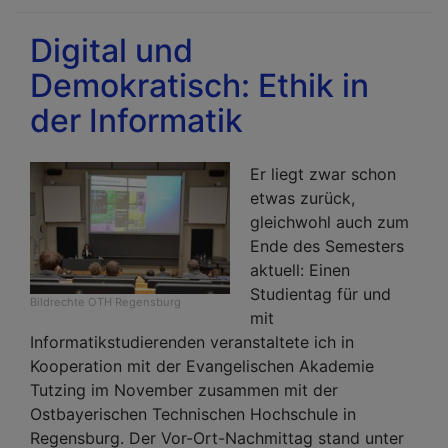
Rob
und
Digital und
die
Demokratisch: Ethik in
Eth
der Informatik
Er liegt zwar schon
etwas zurück,
gleichwohl auch zum
Ende des Semesters
aktuell: Einen
Studientag für und
Bildrechte
OTH Regensburg
mit
Informatikstudierenden veranstaltete ich in
Kooperation mit der Evangelischen Akademie
Tutzing im November zusammen mit der
Ostbayerischen Technischen Hochschule in
Regensburg. Der Vor-Ort-Nachmittag stand unter