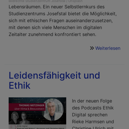
Bildrechte
Studienzentrum Josefstal / Unsplash
Lebensräumen. Ein neuer Selbstlernkurs des
Studienzentrums Josefstal bietet die Möglichkeit,
sich mit ethischen Fragen auseinanderzusetzen,
mit denen sich viele Menschen im digitalen
Zeitalter zunehmend konfrontiert sehen.
Weiterlesen
übe
Sel
Digi
Leidensfähigkeit und
Ethik
In der neuen Folge
des Podcasts Ethik
Digital sprechen
Rieke Harmsen und
Christine Ulrich mit