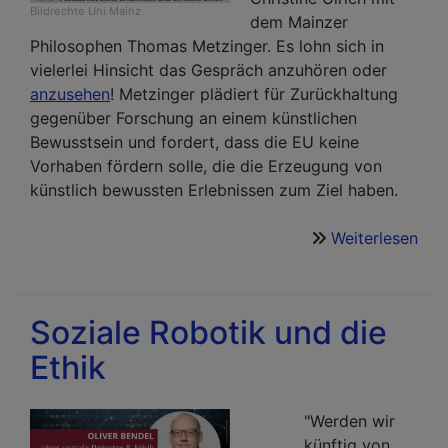
Bildrechte
Uni Mainz
dem Mainzer
Philosophen Thomas Metzinger. Es lohn sich in
vielerlei Hinsicht das Gespräch anzuhören oder
anzusehen
! Metzinger plädiert für Zurückhaltung
gegenüber Forschung an einem künstlichen
Bewusstsein und fordert, dass die EU keine
Vorhaben fördern solle, die die Erzeugung von
künstlich bewussten Erlebnissen zum Ziel haben.
Weiterlesen
übe
Lei
und
Eth
Soziale Robotik und die
Ethik
"Werden wir
künftig von