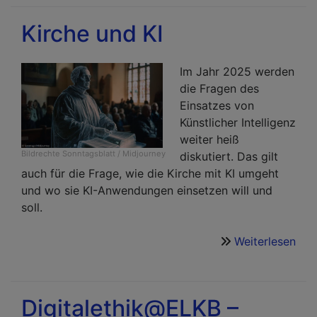
und
Men
Kirche und KI
im
Kos
der
Im Jahr 2025 werden
KI
die Fragen des
Einsatzes von
Künstlicher Intelligenz
weiter heiß
Bildrechte
Sonntagsblatt / Midjourney
diskutiert. Das gilt
auch für die Frage, wie die Kirche mit KI umgeht
und wo sie KI-Anwendungen einsetzen will und
soll.
Weiterlesen
übe
Kir
und
KI
Digitalethik@ELKB –