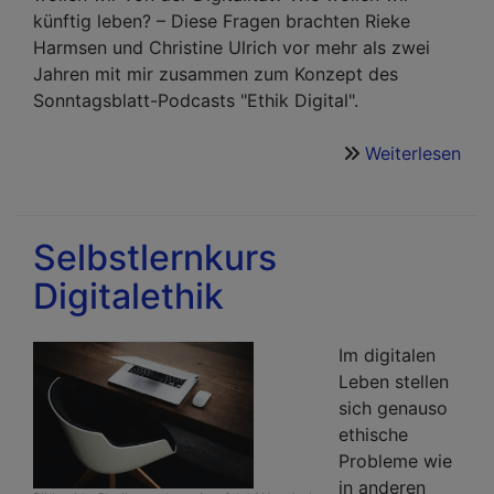
künftig leben? – Diese Fragen brachten Rieke
Harmsen und Christine Ulrich vor mehr als zwei
Jahren mit mir zusammen zum Konzept des
Sonntagsblatt-Podcasts "Ethik Digital".
Weiterlesen
übe
Pod
Eth
Digi
Selbstlernkurs
-
Digitalethik
ein
Rüc
auf
Im digitalen
de
Leben stellen
Kir
sich genauso
ethische
Probleme wie
in anderen