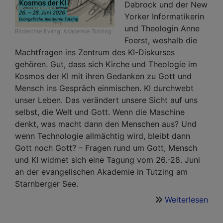
Dabrock und der New
Yorker Informatikerin
und Theologin Anne
Bildrechte
Evang. Akademie Tutzing
Foerst, weshalb die
Machtfragen ins Zentrum des KI-Diskurses
gehören. Gut, dass sich Kirche und Theologie im
Kosmos der KI mit ihren Gedanken zu Gott und
Mensch ins Gespräch einmischen. KI durchwebt
unser Leben. Das verändert unsere Sicht auf uns
selbst, die Welt und Gott. Wenn die Maschine
denkt, was macht dann den Menschen aus? Und
wenn Technologie allmächtig wird, bleibt dann
Gott noch Gott? – Fragen rund um Gott, Mensch
und KI widmet sich eine Tagung vom 26.-28. Juni
an der evangelischen Akademie in Tutzing am
Starnberger See.
Weiterlesen
übe
Got