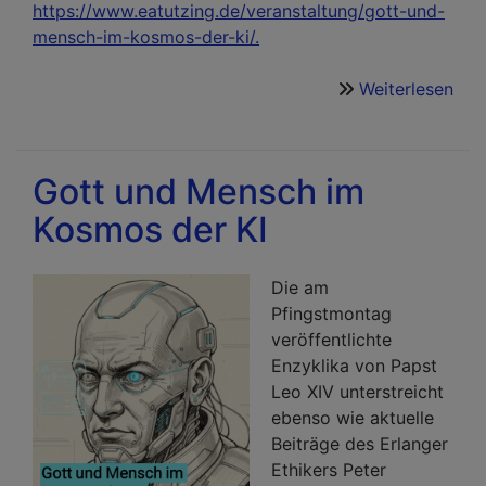
https://www.eatutzing.de/veranstaltung/gott-und-
mensch-im-kosmos-der-ki/.
Weiterlesen
übe
Got
und
Men
Gott und Mensch im
im
Kosmos der KI
Kos
der
KI:
Die am
Ein
Pfingstmontag
KI-
veröffentlichte
Tag
Enzyklika von Papst
Leo XIV unterstreicht
ebenso wie aktuelle
Beiträge des Erlanger
Ethikers Peter