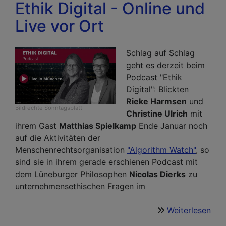
Ethik Digital - Online und
Live vor Ort
Schlag auf Schlag
geht es derzeit beim
Podcast "Ethik
Digital": Blickten
Rieke Harmsen
und
Bildrechte
Sonntagsblatt
Christine Ulrich
mit
ihrem Gast
Matthias Spielkamp
Ende Januar noch
auf die Aktivitäten der
Menschenrechtsorganisation
"Algorithm Watch"
, so
sind sie in ihrem gerade erschienen Podcast mit
dem Lüneburger Philosophen
Nicolas Dierks
zu
unternehmensethischen Fragen im
Weiterlesen
übe
Eth