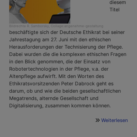
202
diesem
in
Titel
Nür
Bildrechte
R. Samborsky, Collage:angenehme-gestaltung
beschäftigte sich der Deutsche Ethikrat bei seiner
Jahrestagung am 27. Juni mit den ethischen
Herausforderungen der Technisierung der Pflege.
Dabei wurden die die komplexen ethischen Fragen
in den Blick genommen, die der Einsatz von
Robotertechnologien in der Pflege, v.a. der
Altenpflege aufwirft. Mit den Worten des
Ethikratsvorsitzenden Peter Dabrock geht es
darum, ob und wie die beiden gesellschaftlichen
Megatrends, alternde Gesellschaft und
Digitalisierung, zusammen kommen können.
Weiterlesen
übe
Pfl
-