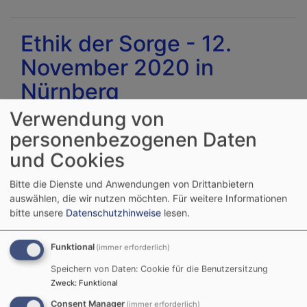
Digi
-
Ethik der Sorge - 12.
Onl
November 2020 in
und
Liv
Nürnberg
vor
Ort
Verwendung von
Die Covid-19-
personenbezogenen Daten
Pandemie rückt im
und Cookies
Blick auf Gesundheit
und Pflege die Fragen
Bitte die Dienste und Anwendungen von Drittanbietern
der Sorge besonders
auswählen, die wir nutzen möchten.
Für weitere Informationen
drängend in den
bitte unsere
Datenschutzhinweise
lesen.
Fokus der ethischen
Reflexion. Dabei
Funktional
(immer erforderlich)
zeigen die
Speichern von Daten: Cookie für die Benutzersitzung
Entwicklungen dieser
Zweck
:
Funktional
Tage, wie brisant die
Consent Manager
(immer erforderlich)