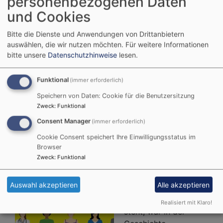
personenbezogenen Daten
Ende März nahmen Referent*innen
und Cookies
unterschiedlicher Disziplinen unter die Lupe, wie
von Bewusstsein, Intelligenz und Kreativität im Feld
Bitte die Dienste und Anwendungen von Drittanbietern
von KI die Rede ist. Auf der Online-Tagung
auswählen, die wir nutzen möchten.
Für weitere Informationen
diskutierten wir mit den ca.
bitte unsere
Datenschutzhinweise
lesen.
Weiterlesen
übe
Funktional
(immer erforderlich)
Die
Speichern von Daten: Cookie für die Benutzersitzung
Men
Zweck
:
Funktional
Mas
Bausteine einer
Consent Manager
(immer erforderlich)
Gle
Cookie Consent speichert Ihre Einwilligungsstatus im
historisch-kritischen
-
Browser
Aktu
Kultur der Digitalität
Zweck
:
Funktional
Ber
von
Auswahl akzeptieren
Alle akzeptieren
der
Was in der digitalen
Onl
Kultur im Mittelpunkt
Realisiert mit Klaro!
Tag
steht, war in der