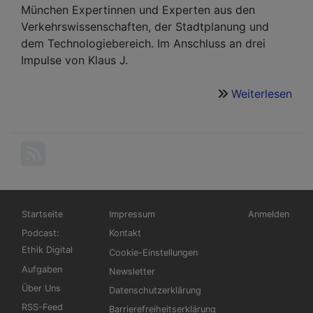
München Expertinnen und Experten aus den
Verkehrswissenschaften, der Stadtplanung und
dem Technologiebereich. Im Anschluss an drei
Impulse von Klaus J.
Weiterlesen
übe
Mobi
in
der
Sta
von
mor
Hauptnavigation
Fußbereichsmenü
Benutzermen
Startseite
Impressum
Anmelden
Podcast:
Kontakt
Ethik Digital
Cookie-Einstellungen
Aufgaben
Newsletter
Über Uns
Datenschutzerklärung
RSS-Feed
Barrierefreiheitserklärung