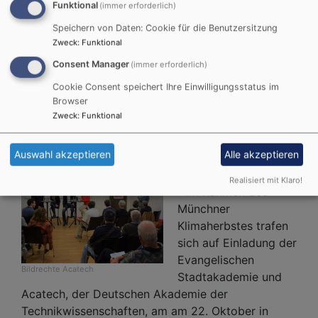
Funktional
(immer erforderlich)
organisieren wird,
Speichern von Daten: Cookie für die Benutzersitzung
Zweck
:
Funktional
Weiterlesen
übe
Fli
Consent Manager
(immer erforderlich)
Sie
Cookie Consent speichert Ihre Einwilligungsstatus im
noc
Browser
Mobilität in der Stadt von
ode
Zweck
:
Funktional
morgen
…?
-
Auswahl akzeptieren
Alle akzeptieren
Ber
Umsteigen, aber wie?
von
Realisiert mit Klaro!
- Im Rahmen des
eine
Münchner
Dis
Klimaherbstes trafen
zur
sich auf Einladung der
Zuk
Evangelischen
der
Bildrechte
Acatech
Stadtakademie und
Luft
Acatech, der Deutschen Akademie der
Technikwissenschaften, am am 22. Oktober in