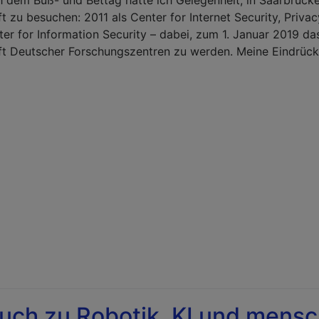
 dem Buß- und Bettag hatte ich Gelegenheit, in Saarbrück
 zu besuchen: 2011 als Center for Internet Security, Privac
er for Information Security – dabei, zum 1. Januar 2019 da
t Deutscher Forschungszentren zu werden. Meine Eindrück
ch zu Robotik, KI und mensch