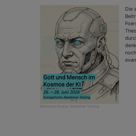
Die 
Beit
Foer
Theo
durc
denk
noch
evan
Bildrechte
Evang. Akademie Tutzing