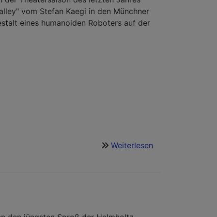
lley" vom Stefan Kaegi in den Münchner
estalt eines humanoiden Roboters auf der
Weiterlesen
über
Maschinen
wie
Du
und
Ich?