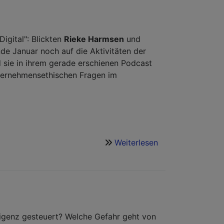
Mensch
im
Kosmos
der
igital": Blickten
Rieke Harmsen
und
KI
de Januar noch auf die Aktivitäten der
d sie in ihrem gerade erschienen Podcast
ernehmensethischen Fragen im
Weiterlesen
über
Ethik
Digital
-
Online
und
Live
lligenz gesteuert? Welche Gefahr geht von