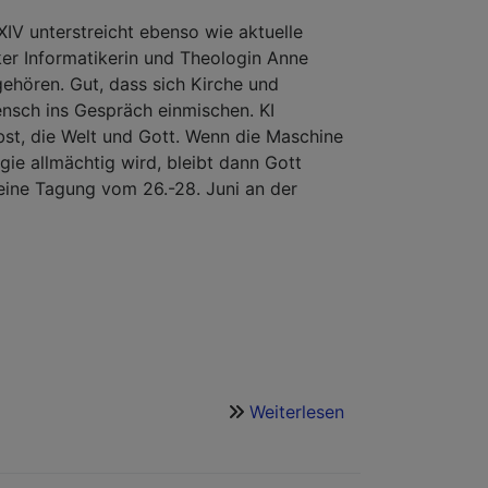
Kosmos
der
IV unterstreicht ebenso wie aktuelle
KI:
er Informatikerin und Theologin Anne
Ein
ehören. Gut, dass sich Kirche und
KI-
nsch ins Gespräch einmischen. KI
Tagungsbericht
bst, die Welt und Gott. Wenn die Maschine
e allmächtig wird, bleibt dann Gott
eine Tagung vom 26.-28. Juni an der
Weiterlesen
über
Gott
und