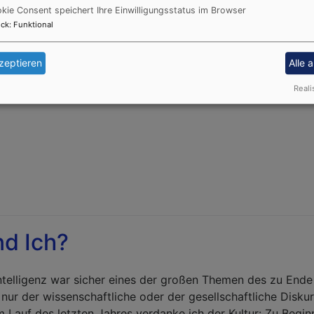
kie Consent speichert Ihre Einwilligungsstatus im Browser
ck
:
Funktional
zeptieren
Alle 
Reali
d Ich?
Intelligenz war sicher eines der großen Themen des zu Ende
nur der wissenschaftliche oder der gesellschaftliche Disku
m Lauf des letzten Jahres verdanke ich der Kultur: Zu Begin