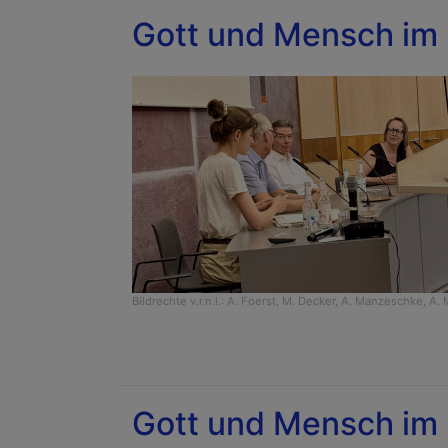
Gott und Mensch im 
Bildrechte
v.r.n.l.: A. Foerst, M. Decker, A. Manzeschke, A. 
Gott und Mensch im 