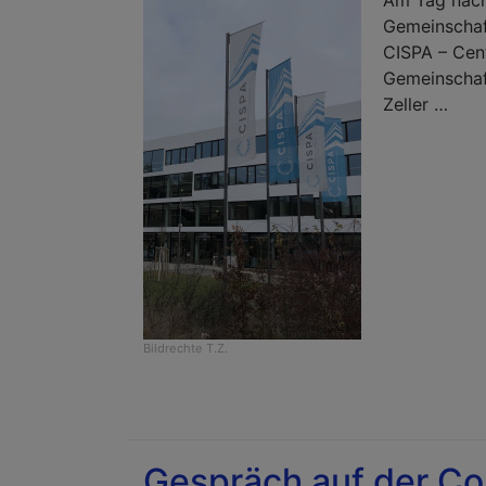
Am Tag nach
Gemeinschaft
CISPA – Cent
Gemeinschaf
Zeller …
Bildrechte
T.Z.
Gespräch auf der Cou