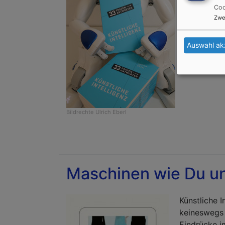
Coo
Zwe
Auswahl ak
Bildrechte
Ulrich Eberl
Maschinen wie Du un
Künstliche 
keineswegs 
Eindrücke i