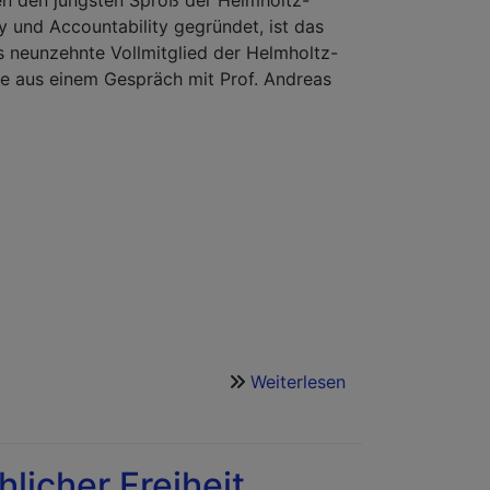
en den jüngsten Sproß der Helmholtz-
y und Accountability gegründet, ist das
s neunzehnte Vollmitglied der Helmholtz-
e aus einem Gespräch mit Prof. Andreas
Weiterlesen
über
Zu
Besuch
beim
licher Freiheit
CISPA