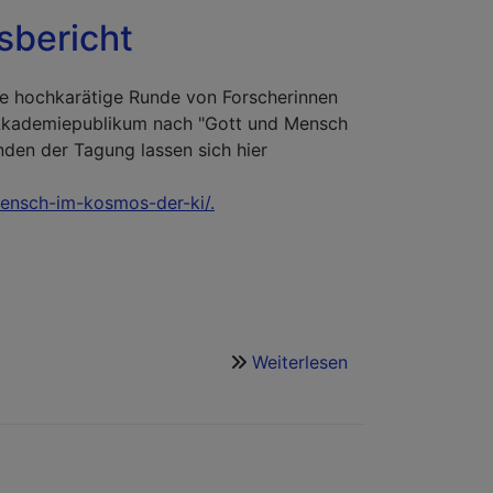
sbericht
ne hochkarätige Runde von Forscherinnen
Akademiepublikum nach "Gott und Mensch
den der Tagung lassen sich hier
mensch-im-kosmos-der-ki/.
Weiterlesen
über
Gott
und
Mensch
im