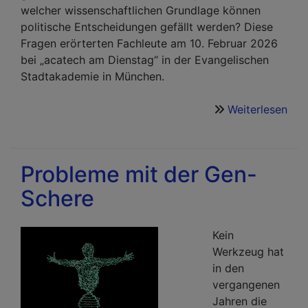
welcher wissenschaftlichen Grundlage können
politische Entscheidungen gefällt werden? Diese
Fragen erörterten Fachleute am 10. Februar 2026
bei „acatech am Dienstag“ in der Evangelischen
Stadtakademie in München.
Weiterlesen
übe
Hat
die
Wis
Probleme mit der Gen-
imm
Schere
rec
–
Au
Kein
der
Werkzeug hat
Suc
in den
nac
vergangenen
Ori
Jahren die
in