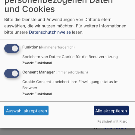
Lexikon
Sch
und Cookies
Bitte die Dienste und Anwendungen von Drittanbietern
Wie sehen eigentlich
auswählen, die wir nutzen möchten.
Für weitere Informationen
bitte unsere
Datenschutzhinweise
lesen.
kirchliche Positionen
zum Umgang mit
Tieren aus? – Welche
Funktional
(immer erforderlich)
Rolle spielt das Kreuz
Speichern von Daten: Cookie für die Benutzersitzung
als religiöses Symbol
Zweck
:
Funktional
in einer säkularen
Consent Manager
(immer erforderlich)
Gesellschaft? Solche
Cookie Consent speichert Ihre Einwilligungsstatus im
und andere Fragen zu
Browser
beantworten hilft das
Zweck
:
Funktional
Ethiklexikon
www.ethik-
Bildrechte
ELKB
Auswahl akzeptieren
Alle akzeptieren
evangelisch.de
.
Realisiert mit Klaro!
Weiterlesen
übe
Neu