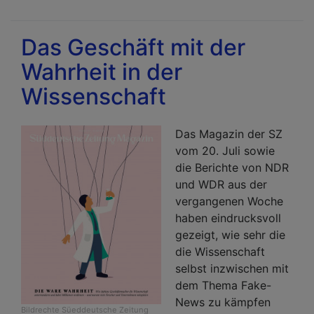
Onl
Ethi
Das Geschäft mit der
Lex
Wahrheit in der
Wissenschaft
Das Magazin der SZ
vom 20. Juli sowie
die Berichte von NDR
und WDR aus der
vergangenen Woche
haben eindrucksvoll
gezeigt, wie sehr die
die Wissenschaft
selbst inzwischen mit
dem Thema Fake-
News zu kämpfen
Bildrechte
Süeddeutsche Zeitung